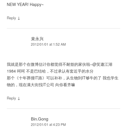
NEW YEAR! Happy~
↓
Reply
束永兴
2012/01/01 at 1:52 AM
我就是那个在微博估计你都觉得不耐烦的家伙啦–@笑遨江湖
1984 呵呵 不是巴结哈，不过承认有套近乎的水分
那个《十年莽撞IT路》可以补补，从生物到IT够牛的了 我也学生
物的，现在满大街找IT公司 向你看齐嘛
↓
Reply
Bin.Gong
2012/01/01 at 4:23 PM