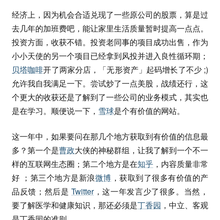
经济上，因为机会合适兑现了一些原公司的股票，算是过
去几年的加班费吧，能让家里生活质量暂时提高一点点。
投资方面，收获不错。投资老同事的项目成功出售，作为
小小天使的另一个项目已经拿到风投并进入良性循环期；
贝塔咖啡
开了两家分店，「无形资产」起码增长了不少 ;)
允许我自我满足一下。尝试炒了一点美股，战绩还行，这
个更大的收获还是了解到了一些公司的业务模式，其实也
是在学习。顺便说一下，
雪球
是个有价值的网站。
这一年中，如果要问在那几个地方获取到有价值的信息最
多？第一个是
曹政
大侠的神秘群组，让我了解到一个不一
样的互联网生态圈；第二个地方是在
知乎
，内容质量非常
好 ；第三个地方是新浪
微博
，获取到了很多有价值的产
品反馈；然后是
Twitter
，这一年发言少了很多。当然，
要了解医学和健康知识，那还必须是
丁香园
，中立、客观
是丁香园的准则。