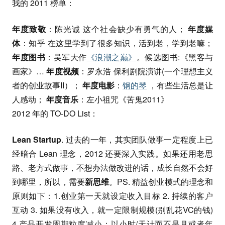
我的 2011 榜单：
年度致敬
：陈光诚 这个社会缺少有勇气的人；
年度媒
体
：知乎 在这里学到了很多知识，活到老，学到老嘛；
年度图书
：吴军大作
《浪潮之巅》
。候选图书:《黑客与
画家》…
年度视频
：罗永浩 保利剧院演讲(一个理想主义
者的创业故事II）；
年度电影
：
钢的琴
，有些生活总是让
人感动；
年度音乐
：左小祖咒《苦鬼2011》
2012 年的 TO-DO List：
Lean Startup
. 过去的一年，其实团队做事一定程度上已
经暗合 Lean 理念，2012 还要深入实践。如果还用老思
路、老方式做事，不想办法做改进的话，成长自然不会好
到哪里，所以，需要
新思维
。PS. 精益创业模式的理念和
原则如下：1.创业第一天就设定收入目标 2. 持续的客户
互动 3. 如果没有收入，就一定限制规模(别乱花VC的钱)
4.产品开发周期粒度减小：以小时/天计而不是月或者年