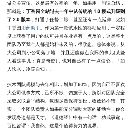
做公关宣传。这是最有效率的一年。如果用一句话总结，
那就是：
丁香园全站过去一年中从传统的 1.0 模式升级到
了 2.0 版本
，打通了任督二脉，甚至还有一点延伸 –比如
丁香园
用药助手
。作为第一款试水性的移动应用，一定程
度上获得了用户的认可并且在业界有一点反响，这是整个
团队乃至我个人都是始料未及的，很欣慰。总体来说，从
大公司到小公司落了地，并且还能做点实际的事儿(某些
人看这事儿：真是奇迹)，也对自己有了一点信心，「如
人饮水，冷暖自知」。
技术团队规模与去年相比，增加了60%。因为自己不喜欢
大公司做事方式，己所不欲，勿施于人，所以对团队完全
采取采取扁平结构、氛围尽量保持宽松，收效还不错。其
实，一个团队负责人如果能充分调动大家的能动性，你会
发现身边都是天才。《道德经》中有一句话：功成事遂，
百姓皆谓：我自然。这是个值得努力的境界。