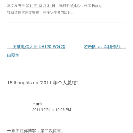
本文发布于
2011 年 12 月 31 日
，归档于
MyLife
，作者
Fenng
。
转载请保留原文链接，并注明作者与出处。
Post navigation
←
突破电信大亚 DB120-WG 路
游击队 vs. 军团作战
→
由限制
15 thoughts on “
2011 年个人总结
”
Hank
2011/12/31 at 10:06 PM
一直关注你博客，第二次留言。