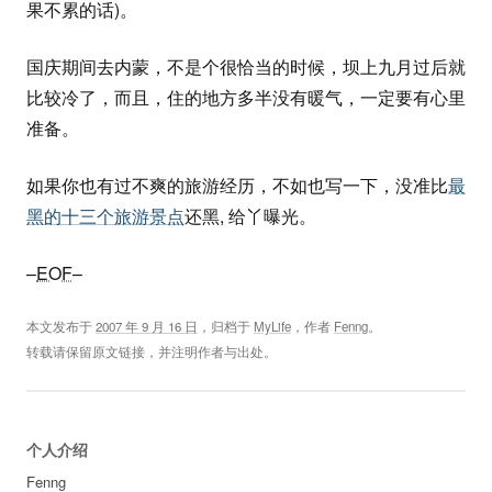
果不累的话)。
国庆期间去内蒙，不是个很恰当的时候，坝上九月过后就
比较冷了，而且，住的地方多半没有暖气，一定要有心里
准备。
如果你也有过不爽的旅游经历，不如也写一下，没准比
最
黑的十三个旅游景点
还黑, 给丫曝光。
–
EOF
–
本文发布于
2007 年 9 月 16 日
，归档于
MyLife
，作者
Fenng
。
转载请保留原文链接，并注明作者与出处。
个人介绍
Fenng