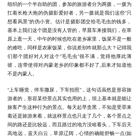
组织的一个半自助的团，参加的旅游者分为两拨，一拨为
扛着长枪大炮的伪摄影爱好者，另一拨就是我们这些”只
想看风景”的伪小资。估计是摄影团交给毛毛虫的钱多，
基本上我们这个团是没有人管的，早晨车来接我们，在草
原上逛一天，中午的时候也吃在老乡家里，饭菜不是一般
的难吃，同样是农家饭菜，你说差别咋就那么大？记得我
们那个团好对人对这个”毛毛虫”很不满，觉得他厚此薄
彼，连带使得对内蒙老乡的印象都不好了,后来才知道他
不是内蒙人。
“上车睡觉，停车撒尿，下车拍照”，这句话虽然是形容旅
游者的，形容某些景点其实也用的上，坝上基本就是能让
旅客产生这种行为的景点。每天起早贪黑，不知是受罪来
着还是旅游来着，就这样景点也只走了几个，各个景点之
间的路还是比较远，而且路过的地方没啥看头，下车后天
高地远，蓝天白云，草原辽阔，心情的确能舒畅一点(如