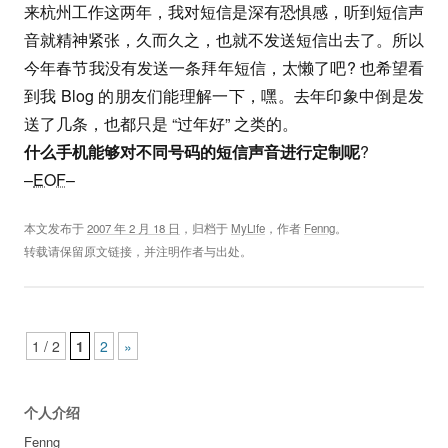
来杭州工作这两年，我对短信是深有恐惧感，听到短信声
音就精神紧张，久而久之，也就不发送短信出去了。所以
今年春节我没有发送一条拜年短信，太懒了吧? 也希望看
到我 Blog 的朋友们能理解一下，嘿。去年印象中倒是发
送了几条，也都只是 “过年好” 之类的。
什么手机能够对不同号码的短信声音进行定制呢
?
–
EOF
–
本文发布于
2007 年 2 月 18 日
，归档于
MyLife
，作者
Fenng
。
转载请保留原文链接，并注明作者与出处。
Post navigation
1 / 2
1
2
»
个人介绍
Fenng