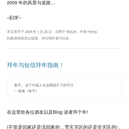
2009 年的风景与道路…
–
EOF
–
本文发布于
2009 年 1 月 25 日
，归档于
MyLife
，作者
Fenng
。
转载请保留原文链接，并注明作者与出处。
拜年与短信拜年指南！
春节, 这个中国人永远摆脱不了的节日
--崔健《春节》
在这里给各位朋友以及Blog 读者拜个年!
(不管是回家还是没回家的，雪灾灾区的还是非灾区的)，