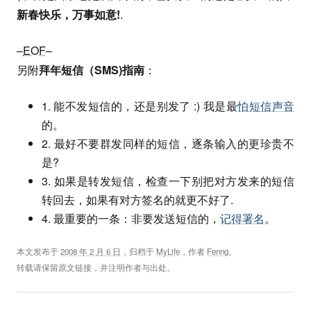
新春快乐，万事如意!
.
–
EOF
–
另附
拜年短信（SMS)指南
：
1. 能不发短信的，还是别发了 :) 我是最
怕短信声音
的。
2. 最好不要群发同样的短信，逐条输入的更珍贵不
是?
3. 如果是转发短信，检查一下别把对方发来的短信
转回去，如果有对方签名的就更不好了.
4. 最重要的一条：非要发送短信的，
记得署名
。
本文发布于
2008 年 2 月 6 日
，归档于
MyLife
，作者
Fenng
。
转载请保留原文链接，并注明作者与出处。