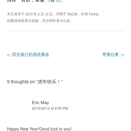
本文发布于
2010 年 2 月 12 日
，归档于
MyLife
，作者
Fenng
。
转载请保留原文链接，并注明作者与出处。
Post navigation
←
民生银行的系统事故
苹果往事
→
9 thoughts on “
虎年快乐！
”
Eric May
2010/02/12 at 9:09 PM
Happy New Year!Good luck to you!