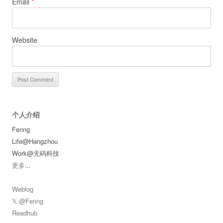
Email
*
Website
个人介绍
Fenng
Life@Hangzhou
Work@无码科技
更多
...
Weblog
𝕏 @Fenng
Readhub