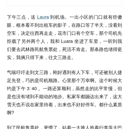
下午三点，送
Laura
到机场。一出小区的门口就有些傻
眼，根本看不到出租车的影子，在路口等了半天，没看到
空车，决定往西再走走，花市门口有个空车，那个司机先
拒载了另外两个人，我和 Luara 坐进了车里，一听到我
们要去武林路民航售票处，死活不肯走。那条路也堵得瓷
实，我俩只得下来，往文三路走。
气喘吁吁走到文三路，刚好遇到有人下车，可还被别人捷
足先登，巧的是司机顺路。心里那个万幸啊。这个时候大
约是下午 3: 40 。一路还算顺利，虽然走的比平常慢，但
是也没有堵到不能动的地步。私家车都蹦达出来了，这大
雪天也不说在家里待着，出来也不好好停车。都什么素质
啊?
到了民航售票处，更懵了，站着一大堆人拎着行李等大巴