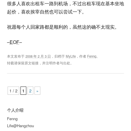
很多人喜欢出租车一路到机场，不过出租车现在基本坐地
起价，喜欢挨宰自然也可以尝试一下。
祝愿每个人回家路都是顺利的，虽然这的确不太现实。
–
EOF
–
本文发布于
2008 年 2 月 3 日
，归档于
MyLife
，作者
Fenng
。
转载请保留原文链接，并注明作者与出处。
Post navigation
1 / 2
1
2
»
个人介绍
Fenng
Life@Hangzhou