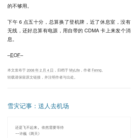
的不够用。
下午 6 点五十分，总算换了登机牌，近了休息室，没有
无线，还好总算有电源，用自带的 CDMA 卡上来发个消
息。
–
EOF
–
本文发布于
2008 年 2 月 4 日
，归档于
MyLife
，作者
Fenng
。
转载请保留原文链接，并注明作者与出处。
雪灾记事：送人去机场
还是飞不起来, 依然需要等待
--许巍《两天》