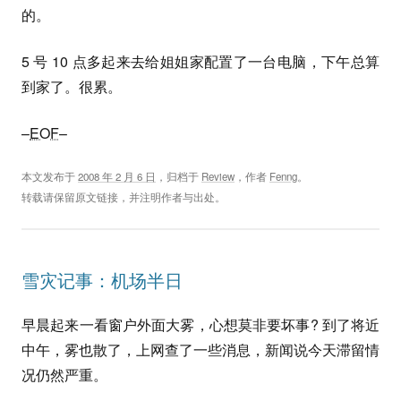
的。
5 号 10 点多起来去给姐姐家配置了一台电脑，下午总算
到家了。很累。
–
EOF
–
本文发布于
2008 年 2 月 6 日
，归档于
Review
，作者
Fenng
。
转载请保留原文链接，并注明作者与出处。
雪灾记事：机场半日
早晨起来一看窗户外面大雾，心想莫非要坏事? 到了将近
中午，雾也散了，上网查了一些消息，新闻说今天滞留情
况仍然严重。