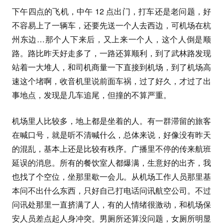
下午四点的飞机，中午 12 点出门，打车还是老问题，好
不容易上了一辆车，还要先送一个人去西边，可机场在杭
州东边…那个人下来后，又上来一个人，这个人倒是顺
路。路比昨天好走多了，一路还算顺利，到了武林路发现
站着一大堆人，和司机商量一下直接到机场，到了机场高
速这个堵啊，收音机里说前面车祸，过了好久，才过了出
事地点，发现是几车追尾，但撞的不算严重。
机场里人比较多，地上都是坐着的人。有一群滞留的旅客
在喊口号，就是听不清喊什么，总体来说，好像没有昨天
的混乱，基本上还是比较有秩序。广播里不停的传来航班
延误的消息。所有的餐饮室人都爆满，生意好的出齐，我
也找了个空位，坐那里歇一会儿。从机场工作人员那里基
本问不出什么东西，只好自己打电话问讯航空公司。不过
问讯处那里一直挤满了人，有的人情绪很激动，和机场保
安人员差点起人身冲突。男厕所还算没问题，女厕所明显