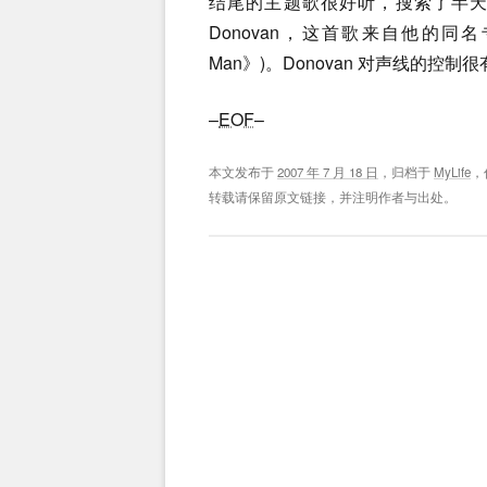
结尾的主题歌很好听，搜索了半天才知道
Donovan，这首歌来自他的同名专
Man》)。Donovan 对声线的控制很
–
EOF
–
本文发布于
2007 年 7 月 18 日
，归档于
MyLife
，
转载请保留原文链接，并注明作者与出处。