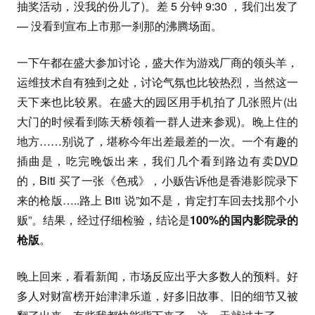
抽奖活动，没我的份儿了)。差 5 分钟 9:30 ，我们出发了
— 没看到宣布上市那一刹那的沸腾场面。
一下午都在盛大参加讨论，盛大作为游戏厂商的领头羊，
运维技术自有独到之处，讨论气氛也比较热烈，当然这一
天下来也比较累。在盛大的园区用手机拍了几张照片(出
大门的时候看到陈天桥领着一群人进来参观)。晚上住的
地方……别说了，堪称今年出差最差的一次。一个有趣的
插曲是，吃完晚饭出来，我们几个看到路边有卖
DVD
的，Biti 买了一张《色戒》，小贩告诉他是香港影院录下
来的枪版…..路上 Biti 说”如不是，肯定打车回去找那个小
贩”。结果，经过仔细检验，结论是
100%的国内影院录的
枪版
。
晚上回来，看看新闻，市场反应出乎大多数人的预料。好
多人对财富榜开始津津乐道，好多旧故事、旧的细节又被