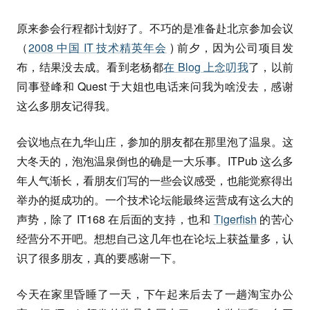
原来参会行程都计划好了。不巧的是准备赴北京参加会议
（
2008 中国 IT 技术精英年会
) 前夕，因为公司项目发
布，结果没去成。看到老杨都
在 Blog 上念叨我
了，以前
同事登峰和 Quest 于大姐也电话来问我为啥没去，感谢
这么多朋友记得我。
会议地点在九华山庄，参加的朋友都在那里泡了温泉。这
大冬天的，泡泡温泉倒也的确是一大乐事。ITPub 这么多
年人气渐长，看朋友们写的一些会议感受，也能觉察得出
举办的挺成功的。一个技术论坛能最终运营成有这么大的
声势，除了 IT168 在后面的支持，也和
Tigerfish
的苦心
经营分不开吧。想想自己这几年也在论坛上获益量多，认
识了很多朋友，真的要感谢一下。
今天在家里昏睡了一天，下午起来后去了一趟淘宝办公