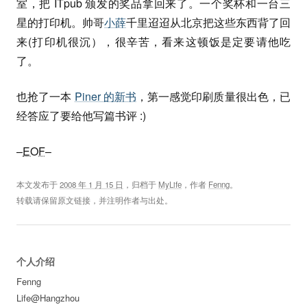
室，把 ITpub 颁发的奖品拿回来了。一个奖杯和一台三
星的打印机。帅哥
小薛
千里迢迢从北京把这些东西背了回
来(打印机很沉），很辛苦，看来这顿饭是定要请他吃
了。
也抢了一本
Piner 的新书
，第一感觉印刷质量很出色，已
经答应了要给他写篇书评 :)
–
EOF
–
本文发布于
2008 年 1 月 15 日
，归档于
MyLife
，作者
Fenng
。
转载请保留原文链接，并注明作者与出处。
个人介绍
Fenng
Life@Hangzhou