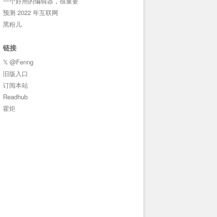
一个好用的编辑器，很重要
预测 2022 年互联网
黑粉儿
链接
𝕏 @Fenng
旧版入口
订阅本站
Readhub
霍炬