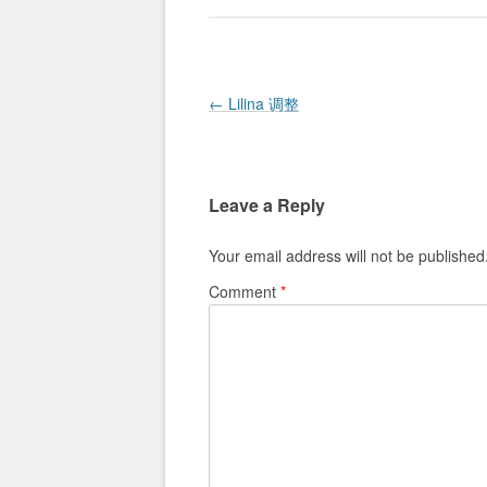
Post navigation
←
Lilina 调整
Leave a Reply
Your email address will not be published
Comment
*