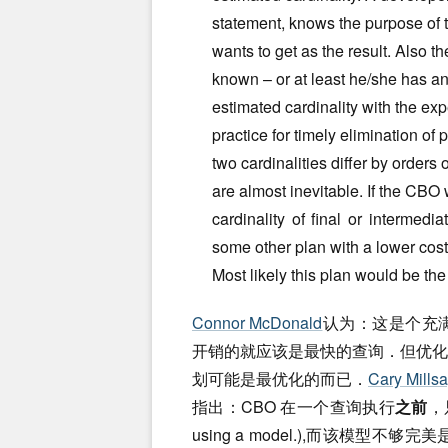
statement, knows the purpose of
wants to get as the result. Also the
known – or at least he/she has a
estimated cardinality with the ex
practice for timely elimination o
two cardinalities differ by order
are almost inevitable. If the CBO 
cardinality of final or intermedi
some other plan with a lower cos
Most likely this plan would be th
Connor McDonald
认为：这是个充
开销的就应该是最快的查询．但优
划可能是最优化的而已．
Cary Mills
指出：CBO 在一个查询执行
之前
，
using a model.),而该模型