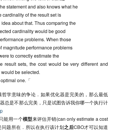
 the statement and also knows what he
 cardinality of the result set is
n idea about that. Thus comparing the
pected cardinality would be good
f performance problems. When those
s of magnitude performance problems
were to correctly estimate the
ate result sets, the cost would be very different and
t would be selected.
e optimal one.「
满哲学意味的争论．如果优化器是完美的，那么最低
化器总是不那么完美，只是试图告诉我你哪一个执行计
ap
只能用一个
模型
来评估开销(can only estimate a cost
不够完美是问题所在．所以在执行该计划
之后
CBO才可以知道