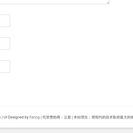
m
| UI Designed by
Fenng
| 托管赞助商：
豆瓣
| 本站理念：用简约的技术取得最大的收益