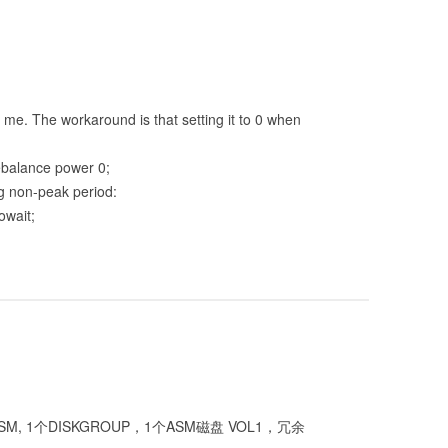
. The workaround is that setting it to 0 when
ebalance power 0;
g non-peak period:
owait;
+ASM, 1个DISKGROUP，1个ASM磁盘 VOL1，冗余