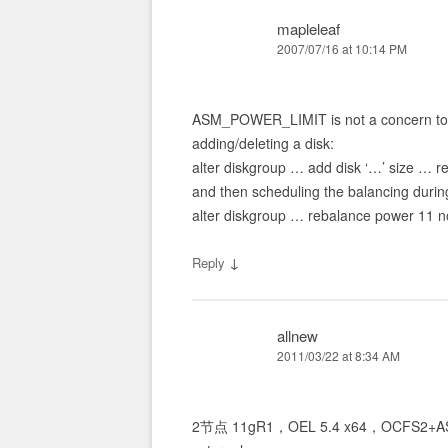
mapleleaf
2007/07/16 at 10:14 PM
ASM_POWER_LIMIT is not a concern to me
adding/deleting a disk:
alter diskgroup … add disk ‘…’ size … r
and then scheduling the balancing durin
alter diskgroup … rebalance power 11 n
↓
Reply
allnew
2011/03/22 at 8:34 AM
2节点 11gR1，OEL 5.4 x64，OCFS2