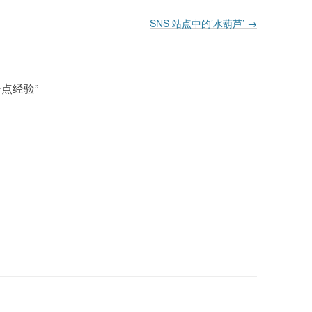
SNS 站点中的’水葫芦’
→
的一点经验
”