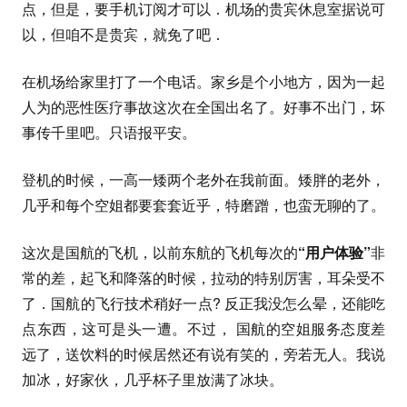
点，但是，要手机订阅才可以．机场的贵宾休息室据说可
以，但咱不是贵宾，就免了吧．
在机场给家里打了一个电话。家乡是个小地方，因为一起
人为的恶性医疗事故这次在全国出名了。好事不出门，坏
事传千里吧。只语报平安。
登机的时候，一高一矮两个老外在我前面。矮胖的老外，
几乎和每个空姐都要套套近乎，特磨蹭，也蛮无聊的了。
这次是国航的飞机，以前东航的飞机每次的
“用户体验”
非
常的差，起飞和降落的时候，拉动的特别厉害，耳朵受不
了．国航的飞行技术稍好一点? 反正我没怎么晕，还能吃
点东西，这可是头一遭。不过， 国航的空姐服务态度差
远了，送饮料的时候居然还有说有笑的，旁若无人。我说
加冰，好家伙，几乎杯子里放满了冰块。