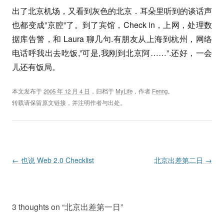
出了北京机场，又看到灰色的北京．耳朵里听到的谈话声
也都变成”京腔”了。到了宾馆，Check in，上网，处理数
据库告警，和 Laura 聊几句.有朋友从上海到杭州，网络
电话呼我出去吃饭,”可是,我刚到北京阿……”.还好，一会
儿还有饭局。
本文发布于
2005 年 12 月 4 日
，归档于
MyLife
，作者
Fenng
。
转载请保留原文链接，并注明作者与出处。
Post navigation
←
也说 Web 2.0 Checklist
北京出差第二日
→
3 thoughts on “
北京出差第一日
”