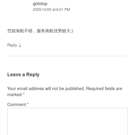
gototop
2005/12/05 at 6:01 PM
空姐海航不错，服务南航优势较大;)
↓
Reply
Leave a Reply
Your email address will not be published.
Required fields are
marked
*
Comment
*