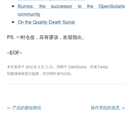
Illumos: the successor to the OpenSolaris
community
On the Quality Death Spiral
PS. 一时仓促，应有谬误，欢迎指出。
–
EOF
–
本文发布于
2012 年 3 月 11 日
，归档于
OpenSource
，作者
Fenng
。
转载请保留原文链接，并注明作者与出处。
Post navigation
←
产品的最短路径
操作系统的迷思
→