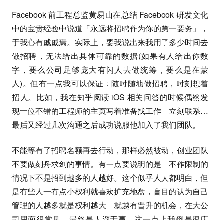
Facebook 前工程总监黄易山在总结 Facebook 研发文化
中的宝贵经验中说道「永远将招聘作为你的第一要务」，
于我心有戚戚焉。实际上，要我说出来我用了多少时间去
做招聘，无法给出具体可靠的数据(如果有人给出你数
字，要么公司足够庞大有闲人去做统筹，要么是在蒙
人)。但有一点我可以保证：随时随地做招聘，时刻想着
招人。比如，我在知乎阅读 iOS 相关问答的时候偶然发
现一位不错的工程师的主页写着准备找工作，立刻联系…
最后又经过几次沟通之后成功说服他加入了我们团队。
不能等有了招聘名额再去行动，那样必然被动，创业团队
不要做刻舟求剑的事情。有一点要说明的是，不作限制的
情况下不是招到越多的人越好。这个似乎人人都明白，但
是有些人一有点小权利就喜欢扩充地盘，盲目的认为自己
管理的人越多就是权利越大，就越有晋升的机会，在大公
司里面很常见，最终是人浮于事。这一点上我倒是很庆