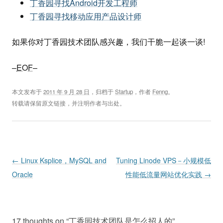
丁香园寻找Android开发工程师
丁香园寻找移动应用产品设计师
如果你对丁香园技术团队感兴趣，我们干脆一起谈一谈!
–
EOF
–
本文发布于
2011 年 9 月 28 日
，归档于
Startup
，作者
Fenng
。
转载请保留原文链接，并注明作者与出处。
Post navigation
←
Linux Ksplice，MySQL and
Tuning Linode VPS－小规模低
Oracle
性能低流量网站优化实践
→
17 thoughts on “
丁香园技术团队是怎么招人的
”