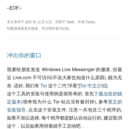
–
EOF
–
本文发布于
2007 年 12 月 4 日
，归档于
Geek
，作者
Fenng
。
转载请保留原文链接，并注明作者与出处。
冲出你的窗口
我要给朋友发送 Windows Live Messenger 的邀请, 但最
近 Live.com 不可访问(不说大家也知道什么原因), 颇为无
奈. 还好, 我们有
Tor
这个二代”洋葱”[
Tor 中文介绍
].
这个工具的安装与使用倒是很简单的. 首先
下载当前的稳
定版本
(很奇怪为什么 Tor 站点没有被封掉), 参考
英文的
安装指导
. 点击这个安装文件, 注意一共包含三个程序的,
如果不加以选择, 每个程序都是默认自动运行的, 建议取消
这个．以后如果用得着就手工启动吧．