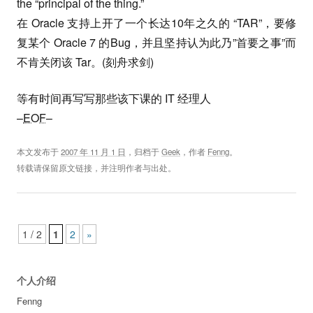
the “principal of the thing.”
在 Oracle 支持上开了一个长达10年之久的 “TAR”，要修
复某个 Oracle 7 的Bug，并且坚持认为此乃”首要之事”而
不肯关闭该 Tar。(刻舟求剑)
等有时间再写写那些该下课的 IT 经理人
–
EOF
–
本文发布于
2007 年 11 月 1 日
，归档于
Geek
，作者
Fenng
。
转载请保留原文链接，并注明作者与出处。
Post navigation
1 / 2
1
2
»
个人介绍
Fenng