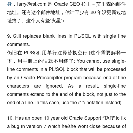
身
，
larry@rsi.com
是 Oracle CEO 拉里－艾里森的邮件
地址。还有这个邮件地址，估计至少有 20 年没更新过地
址簿了。这个人有些”火星”)
9. Still replaces blank lines in PL/
SQL
with single line
comments.
仍旧在 PL/
SQL
用单行注释替换空行.(这个需要解释一
下，用手册上的话就不用绕了: You cannot use single-
line comments in a PL/
SQL
block that will be processed
by an Oracle Precompiler program because end-of-line
characters are ignored. As a result, single-line
comments extend to the end of the block, not just to the
end of a line. In this case, use the /* */ notation instead)
10. Has an open 10 year old Oracle Support “TAR” to fix
a bug in version 7 which he/she wont close because of