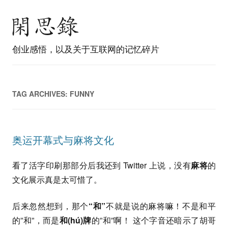
创业感悟，以及关于互联网的记忆碎片
TAG ARCHIVES:
FUNNY
奥运开幕式与麻将文化
看了活字印刷那部分后我还到 Twitter 上说，没有
麻将
的
文化展示真是太可惜了。
后来忽然想到，那个
“和”
不就是说的麻将嘛！不是和平
的”和”，而是
和(hú)牌
的”和”啊！ 这个字音还暗示了胡哥