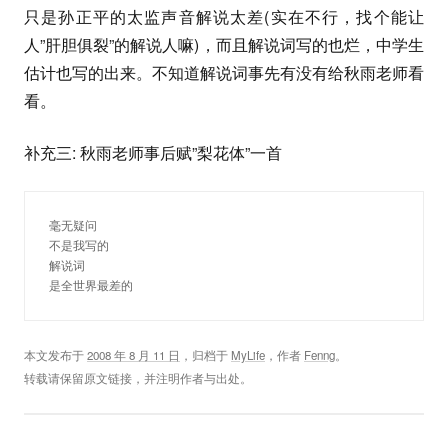
只是孙正平的太监声音解说太差(实在不行，找个能让
人”肝胆俱裂”的解说人嘛)，而且解说词写的也烂，中学生
估计也写的出来。不知道解说词事先有没有给秋雨老师看
看。
补充三: 秋雨老师事后赋”梨花体”一首
毫无疑问
不是我写的
解说词
是全世界最差的
本文发布于
2008 年 8 月 11 日
，归档于
MyLife
，作者
Fenng
。
转载请保留原文链接，并注明作者与出处。