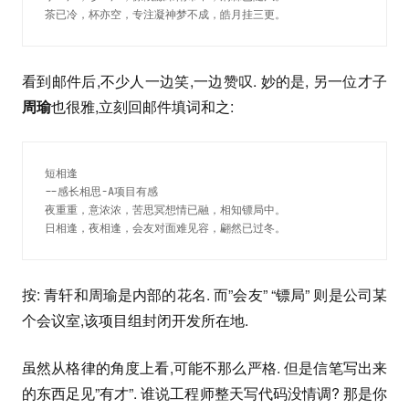
茶已冷，杯亦空，专注凝神梦不成，皓月挂三更。
看到邮件后,不少人一边笑,一边赞叹. 妙的是, 另一位才子
周瑜
也很雅,立刻回邮件填词和之:
短相逢

--感长相思-A项目有感

夜重重，意浓浓，苦思冥想情已融，相知镖局中。

日相逢，夜相逢，会友对面难见容，翩然已过冬。
按: 青轩和周瑜是内部的花名. 而”会友” “镖局” 则是公司某
个会议室,该项目组封闭开发所在地.
虽然从格律的角度上看,可能不那么严格. 但是信笔写出来
的东西足见”有才”. 谁说工程师整天写代码没情调? 那是你