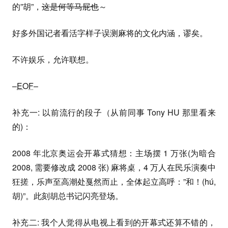
的”胡”，
这是何等马屁也
～
好多外国记者看活字样子误测麻将的文化内涵，谬矣。
不许娱乐，允许联想。
–
EOF
–
补充一: 以前流行的段子（从前同事 Tony HU 那里看来
的)：
2008 年北京奥运会开幕式猜想：主场摆 1 万张(为暗合
2008, 需要修改成 2008 张) 麻将桌，4 万人在民乐演奏中
狂搓，乐声至高潮处戛然而止，全体起立高呼：”和！(hú,
胡)”。此刻胡总书记闪亮登场。
补充二: 我个人觉得从电视上看到的开幕式还算不错的，