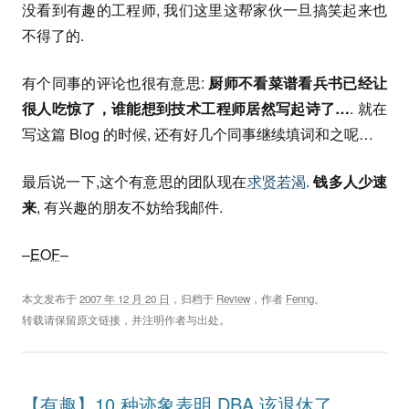
没看到有趣的工程师, 我们这里这帮家伙一旦搞笑起来也
不得了的.
有个同事的评论也很有意思:
厨师不看菜谱看兵书已经让
很人吃惊了，谁能想到技术工程师居然写起诗了…
. 就在
写这篇 Blog 的时候, 还有好几个同事继续填词和之呢…
最后说一下,这个有意思的团队现在
求贤若渴
.
钱多人少速
来
, 有兴趣的朋友不妨给我邮件.
–
EOF
–
本文发布于
2007 年 12 月 20 日
，归档于
Review
，作者
Fenng
。
转载请保留原文链接，并注明作者与出处。
【有趣】10 种迹象表明 DBA 该退休了