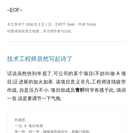
–
EOF
–
本文发布于
2008 年 2 月 1 日
，归档于
Geek
，作者
Fenng
。
转载请保留原文链接，并注明作者与出处。
技术工程师居然写起诗了
话说虽然快到年底了,可公司的某个项目(不妨叫做 A 项
目)正进展的如火如荼. 该项目意义非凡,工程师连续疲劳
作战, 自是压力不小. 项目组成员
青轩
同学有感于此, 填词
一首,说是要调节一下气氛:
长相思

--记 A 项目有感

争一声，吵一声，慷慨激昂闹市中，荆棘已随风。