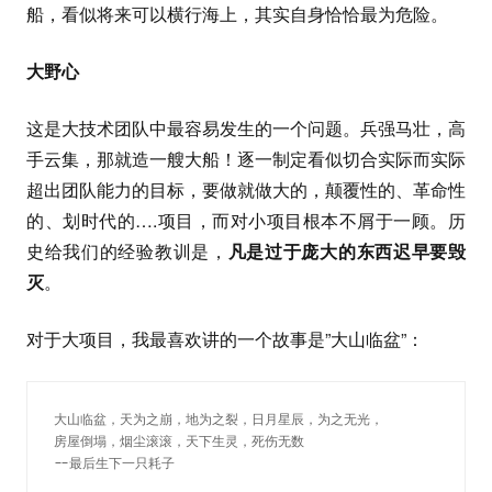
船，看似将来可以横行海上，其实自身恰恰最为危险。
大野心
这是大技术团队中最容易发生的一个问题。兵强马壮，高
手云集，那就造一艘大船！逐一制定看似切合实际而实际
超出团队能力的目标，要做就做大的，颠覆性的、革命性
的、划时代的….项目，而对小项目根本不屑于一顾。历
史给我们的经验教训是，
凡是过于庞大的东西迟早要毁
灭
。
对于大项目，我最喜欢讲的一个故事是”大山临盆”：
大山临盆，天为之崩，地为之裂，日月星辰，为之无光，
房屋倒塌，烟尘滚滚，天下生灵，死伤无数
--最后生下一只耗子