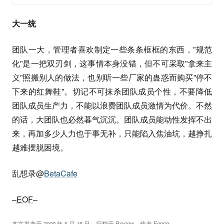
大一统
团队一大，管理者喜欢制定一些条条框框的东西，”规范
化”是一把双刃剑，这事情本身没错，但不可采取”拿来主
义”照搬别人的做法，也别听一些厂家的蛊惑而购买”停不
下来的红舞鞋”。切记不可抹杀团队成员个性，不要降低
团队成员生产力，不能以浪费团队成员激情为代价。不然
的话，大团队也必然暮气沉沉。团队成员能动性发挥不出
来，再加多少人力也于事无补，只能陷入焦油坑，越挣扎
越难摆脱困境。
乱想录@
BetaCafe
–
EOF
–
本文发布于
2009 年 6 月 16 日
，归档于
Review
，作者
Fenng
。